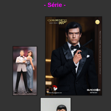
-
Série -