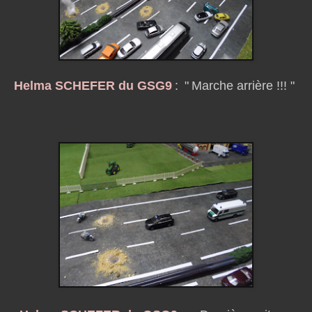
Helma SCHEFER du GSG9
:
"
Marche arrière !!! "