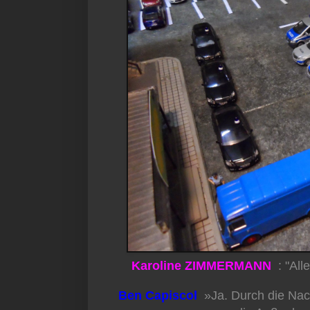
Karoline ZIMMERMANN
: "All
Ben Capiscol
»Ja. Durch die Nach