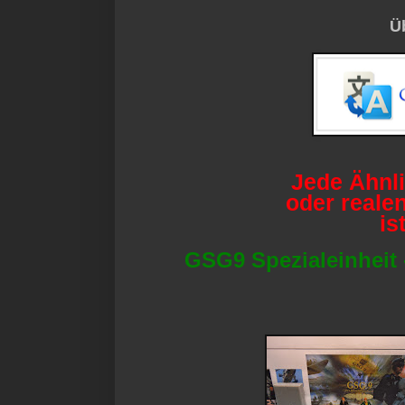
Ü
Jede Ähnl
oder realen
is
GSG9 Spezialeinheit 